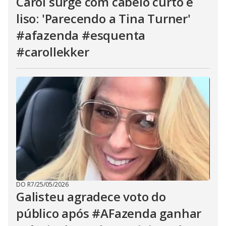
Carol surge com cabelo curto e
liso: 'Parecendo a Tina Turner'
#afazenda #esquenta
#carollekker
DO R7
/
25/05/2026
Galisteu agradece voto do
público após #AFazenda ganhar