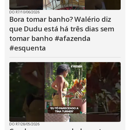
DO R7
/
10/06/2026
Bora tomar banho? Walério diz
que Dudu está há três dias sem
tomar banho #afazenda
#esquenta
DO R7
/
28/05/2026