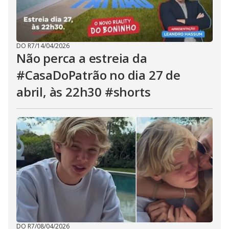
DO R7
/
14/04/2026
Não perca a estreia da
#CasaDoPatrão no dia 27 de
abril, às 22h30 #shorts
DO R7
/
08/04/2026