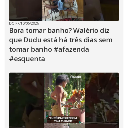
DO R7
/
10/06/2026
Bora tomar banho? Walério diz
que Dudu está há três dias sem
tomar banho #afazenda
#esquenta