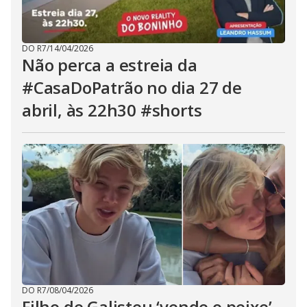
DO R7
/
14/04/2026
Não perca a estreia da
#CasaDoPatrão no dia 27 de
abril, às 22h30 #shorts
DO R7
/
08/04/2026
Filho de Galisteu ‘vende o peixe’