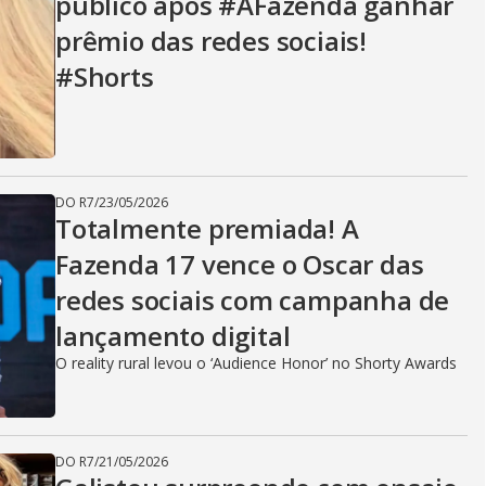
público após #AFazenda ganhar
prêmio das redes sociais!
#Shorts
DO R7
/
23/05/2026
Totalmente premiada! A
Fazenda 17 vence o Oscar das
redes sociais com campanha de
lançamento digital
O reality rural levou o ‘Audience Honor’ no Shorty Awards
DO R7
/
21/05/2026