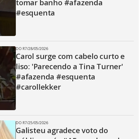
tomar banho #afazenda
#esquenta
DO R7
/
28/05/2026
Carol surge com cabelo curto e
liso: 'Parecendo a Tina Turner'
#afazenda #esquenta
#carollekker
DO R7
/
25/05/2026
Galisteu agradece voto do