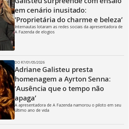
Galisteu surpreende com ensaio
em cenário inusitado:
‘Proprietária do charme e beleza’
Internautas lotaram as redes sociais da apresentadora de
A Fazenda de elogios
DO R7
/
01/05/2026
Adriane Galisteu presta
homenagem a Ayrton Senna:
‘Ausência que o tempo não
apaga’
A apresentadora de A Fazenda namorou o piloto em seu
último ano de vida