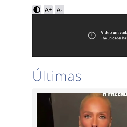
A+
A-
Últimas