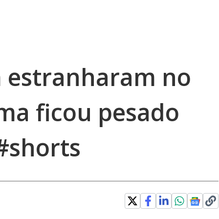
m estranharam no
lima ficou pesado
#shorts