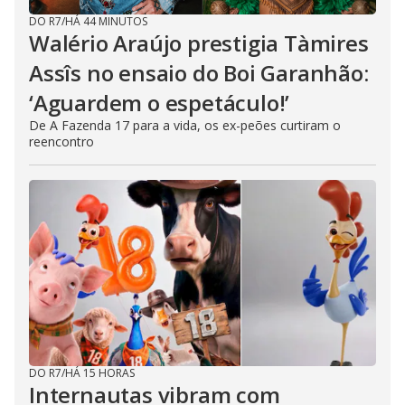
DO R7
/
HÁ 44 MINUTOS
Walério Araújo prestigia Tàmires
Assîs no ensaio do Boi Garanhão:
‘Aguardem o espetáculo!’
De A Fazenda 17 para a vida, os ex-peões curtiram o
reencontro
DO R7
/
HÁ 15 HORAS
Internautas vibram com