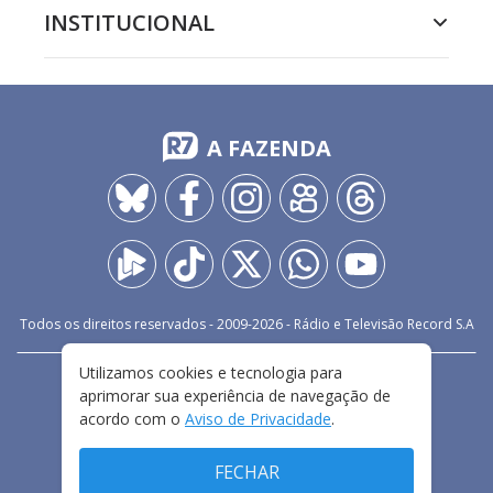
INSTITUCIONAL
A FAZENDA
Todos os direitos reservados - 2009-
2026
- Rádio e Televisão Record S.A
Utilizamos cookies e tecnologia para
CARREIRA
FALE CONOSCO
PRIVACIDADE
aprimorar sua experiência de navegação de
TERMOS E CONDIÇÕES DE USO
acordo com o
Aviso de Privacidade
.
FECHAR