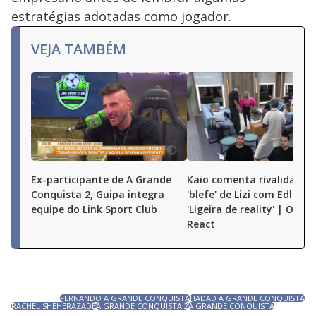
estratégias adotadas como jogador.
VEJA TAMBÉM
Ex-participante de A Grande
Kaio comenta rivalidade e
Conquista 2, Guipa integra
'blefe' de Lizi com Edlaine:
equipe do Link Sport Club
'Ligeira de reality' | O Gr
React
FERNANDO A GRANDE CONQUISTA
HADAD A GRANDE CONQUISTA
RACHEL SHEHERAZADE
A GRANDE CONQUISTA 2
A GRANDE CONQUISTA