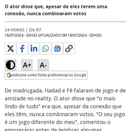
O ator disse que, apesar de eles terem uma
conexão, nunca combinaram votos
24 HORAS
|
Do R7
18/07/2024 - 02H32
(ATUALIZADO EM
18/07/2024 - 02H32
)
A+
A-
Loaded
:
42.59%
Adicione como fonte preferencial no Google
Ativar
Som
Opens in new window
De madrugada, Hadad e Fê falaram de jogo e de
amizade no reality. O ator disse que "o mais
lindo de tudo" era que, apesar da conexão que
eles têm, nunca combinaram votos. "O seu jogo
é um jogo diferente do meu", comentou o
empresário antes de lembrar algumas