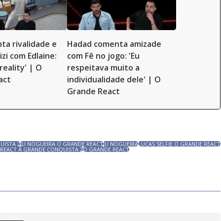
ta rivalidade e
Hadad comenta amizade
Lizi com Edlaine:
com Fê no jogo: 'Eu
reality' | O
respeitava muito a
act
individualidade dele' | O
Grande React
UISTA 2
JU NOGUEIRA O GRANDE REACT
JU NOGUEIRA
LUCAS SELFIE O GRANDE REACT
REACT A GRANDE CONQUISTA 2
O GRANDE REACT