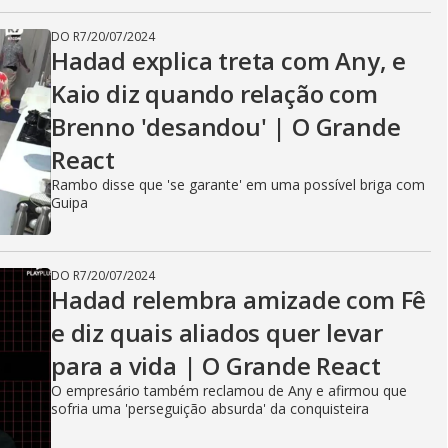
DO R7
/
20/07/2024
Hadad explica treta com Any, e
Kaio diz quando relação com
Brenno 'desandou' | O Grande
React
Rambo disse que 'se garante' em uma possível briga com
Guipa
DO R7
/
20/07/2024
Hadad relembra amizade com Fê
e diz quais aliados quer levar
para a vida | O Grande React
O empresário também reclamou de Any e afirmou que
sofria uma 'perseguição absurda' da conquisteira