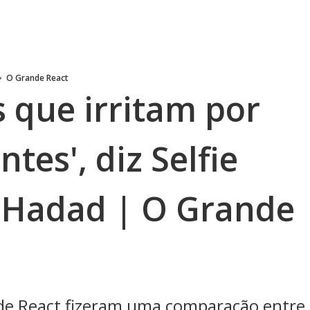
O Grande React
 que irritam por
tes', diz Selfie
 Hadad | O Grande
de React fizeram uma comparação entre