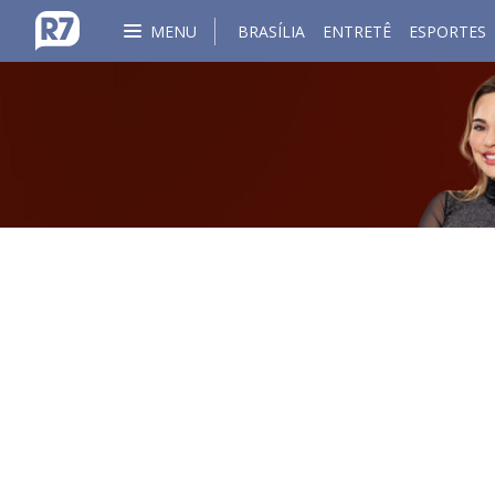
MENU
BRASÍLIA
ENTRETÊ
ESPORTES