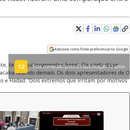
Adicione como fonte preferencial no Google
Velocidade
Opens in new window
nte, tem posicionamentos bons'. Ela ainda disse
12
Este conteúdo possui classificação 12 anos
 acaba falando demais. Os dois apresentadores de O
 e Hadad. 'Dois extremos que irritam por motivos