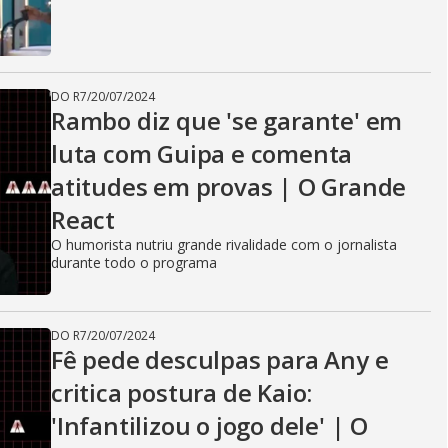
DO R7
/
20/07/2024
Rambo diz que 'se garante' em
luta com Guipa e comenta
atitudes em provas | O Grande
React
O humorista nutriu grande rivalidade com o jornalista
durante todo o programa
DO R7
/
20/07/2024
Fê pede desculpas para Any e
critica postura de Kaio:
'Infantilizou o jogo dele' | O