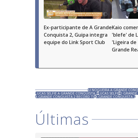
Ex-participante de A Grande
Kaio comen
Conquista 2, Guipa integra
'blefe' de 
equipe do Link Sport Club
'Ligeira de 
Grande Re
JU NOGUEIRA A GRANDE CONQ
LUCAS SELFIE A GRANDE CONQUISTA 2
LUCAS SELFIE
O GRANDE 
A GRANDE CONQUISTA 2 RECORD TV
A GRANDE CONQUISTA 2
Últimas