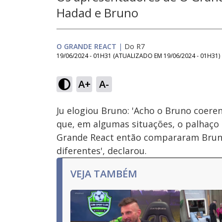
Hadad e Bruno
O GRANDE REACT
|
Do R7
19/06/2024 - 01H31
(ATUALIZADO EM
19/06/2024 - 01H31
)
Loaded
:
22.68%
A+
A-
Ativar
Som
Ju elogiou Bruno: 'Acho o Bruno coere
que, em algumas situações, o palhaço
Grande React então compararam Bruno
diferentes', declarou.
VEJA TAMBÉM