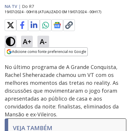
NA TV
|
Do R7
19/07/2024 - 00H18
(ATUALIZADO EM
19/07/2024 - 00H17
)
A+
A-
Loaded
:
17.34%
Adicione como fonte preferencial no Google
Ativar
Som
Opens in new window
No último programa de A Grande Conquista,
Rachel Sheherazade chamou um VT com os
melhores momentos das tretas no reality. As
discussões que movimentaram o jogo foram
apresentadas ao público de casa e aos
convidados da noite: finalistas, eliminados da
Mansão e ex-Vileiros.
VEJA TAMBÉM