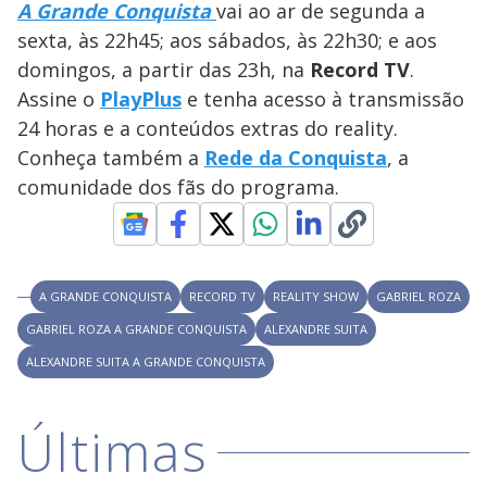
A Grande Conquista
vai ao ar de segunda a
M
V
u
d
sexta, às 22h45; aos sábados, às 22h30; e aos
o
domingos, a partir das 23h, na
Record TV
.
i
Assine o
PlayPlus
e tenha acesso à transmissão
24 horas e a conteúdos extras do reality.
Conheça também a
Rede da Conquista
d
, a
comunidade dos fãs do programa.
e
o
A GRANDE CONQUISTA
RECORD TV
REALITY SHOW
GABRIEL ROZA
GABRIEL ROZA A GRANDE CONQUISTA
ALEXANDRE SUITA
ALEXANDRE SUITA A GRANDE CONQUISTA
Últimas