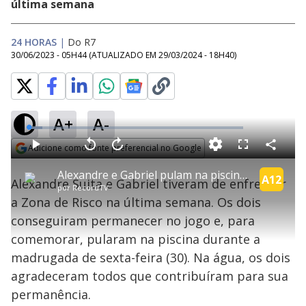
última semana
24 HORAS
|
Do R7
30/06/2023 - 05H44
(ATUALIZADO EM
29/03/2024 - 18H40
)
A+
A-
L
o
a
Adicione como fonte preferencial no Google
d
C
P
V
A
P
F
e
o
l
o
v
u
Opens in new window
d
m
a
l
a
l
:
Alexandre e Gabriel pulam na piscina para comemorar permanência | A Grande Conquista
p
y
t
n
l
A12
6
Alexandre Suita e Gabriel tiveram de enfrentar
a
a
ç
s
.
por
RecordTV
r
r
a
c
2
t
1
r
l
r
9
a Zona de Risco na última semana. Os dois
i
0
1
e
%
l
s
0
e
h
conseguiram permanecer no jogo e, para
e
s
n
a
g
e
r
u
g
comemorar, pularam na piscina durante a
n
u
a
d
n
o
d
madrugada de sexta-feira (30). Na água, os dois
s
o
s
agradeceram todos que contribuíram para sua
y
permanência.