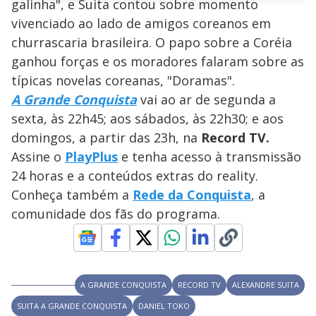
galinha", e Suita contou sobre momento
n
u
a
d
n
o
d
vivenciado ao lado de amigos coreanos em
s
o
s
churrascaria brasileira. O papo sobre a Coréia
y
ganhou forças e os moradores falaram sobre as
típicas novelas coreanas, "Doramas".
M
V
u
d
A Grande Conquista
vai ao ar de segunda a
o
sexta, às 22h45; aos sábados, às 22h30; e aos
i
domingos, a partir das 23h, na
Record TV.
Assine o
PlayPlus
e tenha acesso à transmissão
24 horas e a conteúdos extras do reality.
d
Conheça também a
Rede da Conquista
, a
comunidade dos fãs do programa.
e
o
A GRANDE CONQUISTA
RECORD TV
ALEXANDRE SUITA
SUITA A GRANDE CONQUISTA
DANIEL TOKO