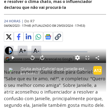
e resolver o clima chato, mas o influenciador
declarou que não vai procurá-la
24 HORAS
|
Do R7
04/06/2023 - 17H45
(ATUALIZADO EM
29/03/2024 - 17H53
)
A+
A-
L
o
a
Adicione como fonte preferencial no Google
d
C
P
V
A
P
F
e
o
l
o
v
u
Opens in new window
d
m
a
l
a
l
:
Giulia avisa Gabriel que Janielle está chateada com ele: "Te ama muito" | A Grande Conquista
p
y
t
n
l
A12
2
Na área externa, Giulia disse para Gabriel:
a
a
ç
s
.
por
RecordTV
r
r
a
c
6
t
1
r
l
r
6
"Sabe que eu te amo, né?", e completou: "Quero
i
0
1
e
%
l
s
0
e
h
o seu melhor como amiga". Sobre Janielle, a
e
s
n
a
g
e
r
u
g
atriz aconselhou o influenciador a resolver a
n
u
a
d
n
o
d
confusão com Janielle, principalmente porque,
s
o
s
segundo ela, Janielle também gosta muito dele.