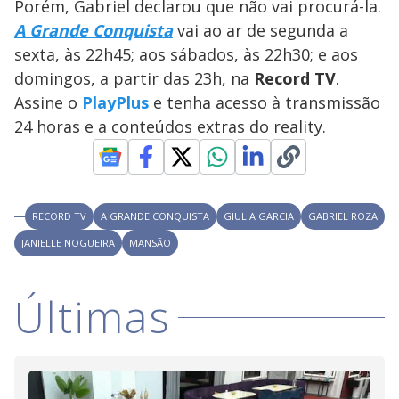
y
Porém, Gabriel declarou que não vai procurá-la.
A Grande Conquista
vai ao ar de segunda a
M
V
u
d
sexta, às 22h45; aos sábados, às 22h30; e aos
o
domingos, a partir das 23h, na
Record TV
.
i
Assine o
PlayPlus
e tenha acesso à transmissão
24 horas e a conteúdos extras do reality.
d
e
RECORD TV
A GRANDE CONQUISTA
GIULIA GARCIA
GABRIEL ROZA
JANIELLE NOGUEIRA
MANSÃO
o
Últimas