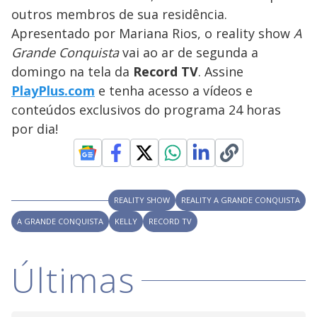
s
outros membros de sua residência.
y
Apresentado por Mariana Rios, o reality show
A
Grande Conquista
vai ao ar de segunda a
M
V
u
d
domingo na tela da
Record TV
. Assine
o
PlayPlus.com
e tenha acesso a vídeos e
i
conteúdos exclusivos do programa 24 horas
por dia!
d
e
REALITY SHOW
REALITY A GRANDE CONQUISTA
A GRANDE CONQUISTA
KELLY
RECORD TV
o
Últimas