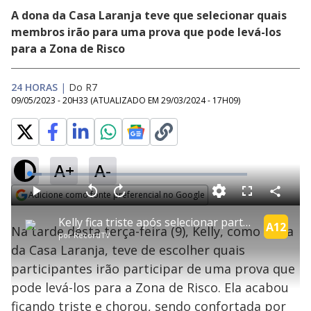
A dona da Casa Laranja teve que selecionar quais
membros irão para uma prova que pode levá-los
para a Zona de Risco
24 HORAS
|
Do R7
09/05/2023 - 20H33
(ATUALIZADO EM
29/03/2024 - 17H09
)
A+
A-
L
o
a
Adicione como fonte preferencial no Google
d
C
P
V
A
P
F
e
o
l
o
v
u
Opens in new window
d
m
a
l
a
l
:
Kelly fica triste após selecionar participantes que irão disputar prova importante | A Grande Conquista
p
y
t
n
l
A12
5
Na tarde desta terça-feira (9), Kelly, como dona
a
a
ç
s
.
por
RecordTV
r
r
a
c
8
t
1
r
l
r
9
da Casa Laranja, teve de escolher quais
i
0
1
e
%
l
s
0
e
h
participantes irão participar de uma prova que
e
s
n
a
g
e
r
u
g
pode levá-los para a Zona de Risco. Ela acabou
n
u
a
d
n
o
d
ficando triste e chorou, sendo confortada por
s
o