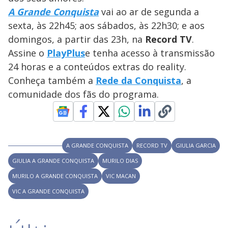
y
A Grande Conquista
vai ao ar de segunda a
sexta, às 22h45; aos sábados, às 22h30; e aos
M
V
u
d
domingos, a partir das 23h, na
Record TV
.
o
Assine o
PlayPlus
e tenha acesso à transmissão
i
24 horas e a conteúdos extras do reality.
Conheça também a
Rede da Conquista
, a
comunidade dos fãs do programa.
d
e
A GRANDE CONQUISTA
RECORD TV
GIULIA GARCIA
o
GIULIA A GRANDE CONQUISTA
MURILO DIAS
MURILO A GRANDE CONQUISTA
VIC MACAN
VIC A GRANDE CONQUISTA