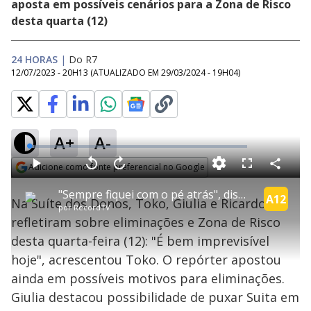
aposta em possíveis cenários para a Zona de Risco
desta quarta (12)
24 HORAS
|
Do R7
12/07/2023 - 20H13
(ATUALIZADO EM
29/03/2024 - 19H04
)
A+
A-
L
o
a
Adicione como fonte preferencial no Google
d
C
P
V
A
P
F
e
o
l
o
v
u
Opens in new window
d
m
a
l
a
l
:
"Sempre fiquei com o pé atrás", dispara Toko sobre jogo de Suita | A Grande Conquista
p
y
t
n
l
A12
2
Na Suíte dos Donos, Toko, Giulia e Ricardo
a
a
ç
s
.
por
RecordTV
r
r
a
c
2
t
1
r
l
r
8
refletiram sobre eliminações e Zona de Risco
i
0
1
e
%
l
s
0
e
h
desta quarta-feira (12): "É bem imprevisível
e
s
n
a
g
e
r
u
g
hoje", acrescentou Toko. O repórter apostou
n
u
a
d
n
o
d
ainda em possíveis motivos para eliminações.
s
o
s
Giulia destacou possibilidade de puxar Suita em