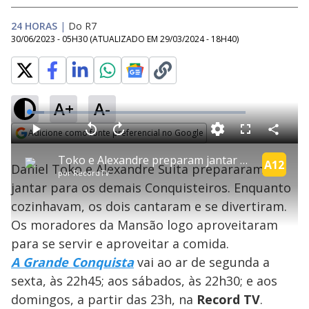
24 HORAS
|
Do R7
30/06/2023 - 05H30
(ATUALIZADO EM
29/03/2024 - 18H40
)
A+
A-
L
o
a
Adicione como fonte preferencial no Google
d
C
P
V
A
P
F
e
o
l
o
v
u
Opens in new window
d
m
a
l
a
l
:
Toko e Alexandre preparam jantar para os demais Conquisteiros | A Grande Conquista
p
y
t
n
l
A12
7
Daniel Toko e Alexandre Suita prepararam o
a
a
ç
s
.
por
RecordTV
r
r
a
c
0
t
1
r
l
r
1
jantar para os demais Conquisteiros. Enquanto
i
0
1
e
%
l
s
0
e
h
cozinhavam, os dois cantaram e se divertiram.
e
s
n
a
g
e
r
u
g
Os moradores da Mansão logo aproveitaram
n
u
a
d
n
o
d
para se servir e aproveitar a comida.
s
o
s
A Grande Conquista
vai ao ar de segunda a
y
sexta, às 22h45; aos sábados, às 22h30; e aos
domingos, a partir das 23h, na
Record TV
.
M
u