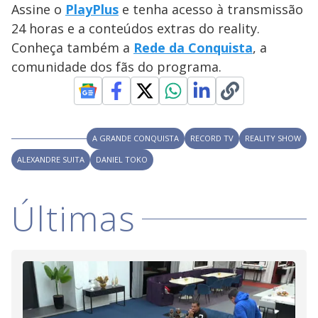
V
d
Assine o
PlayPlus
e tenha acesso à transmissão
o
24 horas e a conteúdos extras do reality.
i
Conheça também a
Rede da Conquista
, a
comunidade dos fãs do programa.
d
e
A GRANDE CONQUISTA
RECORD TV
REALITY SHOW
ALEXANDRE SUITA
DANIEL TOKO
o
Últimas