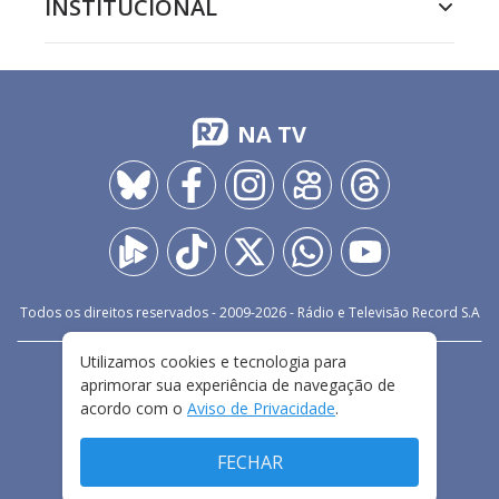
INSTITUCIONAL
NA TV
Todos os direitos reservados - 2009-
2026
- Rádio e Televisão Record S.A
Utilizamos cookies e tecnologia para
CARREIRA
FALE CONOSCO
PRIVACIDADE
aprimorar sua experiência de navegação de
TERMOS E CONDIÇÕES DE USO
acordo com o
Aviso de Privacidade
.
FECHAR