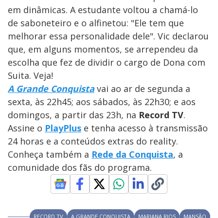
s
em dinâmicas. A estudante voltou a chamá-lo
y
de saboneteiro e o alfinetou: "Ele tem que
melhorar essa personalidade dele". Vic declarou
M
V
u
d
que, em alguns momentos, se arrependeu da
o
escolha que fez de dividir o cargo de Dona com
i
Suita. Veja!
A Grande Conquista
vai ao ar de segunda a
sexta, às 22h45; aos sábados, às 22h30; e aos
d
domingos, a partir das 23h, na
Record TV
.
Assine o
PlayPlus
e tenha acesso à transmissão
e
24 horas e a conteúdos extras do reality.
Conheça também a
Rede da Conquista
, a
o
comunidade dos fãs do programa.
RECORD TV
A GRANDE CONQUISTA
MARIANA RIOS
MANSÃO