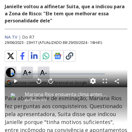
Janielle voltou a alfinetar Suita, que a indicou para
a Zona de Risco: "Ele tem que melhorar essa
personalidade dele"
NA TV
|
Do R7
29/06/2023 - 23H17
(ATUALIZADO EM
29/03/2024 - 18H41
)
A+
A-
L
o
a
Adicione como fonte preferencial no Google
d
C
P
V
A
P
F
e
o
l
o
v
u
Opens in new window
d
m
a
l
a
l
:
Mariana Rios enquenta clima antes da eliminação com perguntas aos conquisteiros | A Grande Conquista
p
y
t
n
l
4
Para abrir a noite de eliminação, Mariana Rios
a
a
ç
s
.
por
RecordTV
r
r
a
c
7
t
1
r
l
r
4
fez perguntas aos conquisteiros. Questionado
i
0
1
e
%
l
s
0
e
h
pela apresentadora, Suita disse que indicou
e
s
n
a
g
e
r
u
g
Janielle porque "tinha motivos suficientes",
n
u
a
d
n
o
d
entre incômodo na convivência e apontamentos
s
o