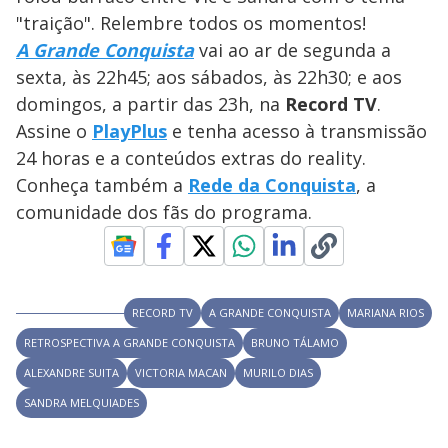
y
"traição". Relembre todos os momentos!
A Grande Conquista
vai ao ar de segunda a
M
V
u
d
sexta, às 22h45; aos sábados, às 22h30; e aos
o
domingos, a partir das 23h, na
Record TV
.
i
Assine o
PlayPlus
e tenha acesso à transmissão
24 horas e a conteúdos extras do reality.
Conheça também a
Rede da Conquista
d
, a
comunidade dos fãs do programa.
e
o
RECORD TV
A GRANDE CONQUISTA
MARIANA RIOS
RETROSPECTIVA A GRANDE CONQUISTA
BRUNO TÁLAMO
ALEXANDRE SUITA
VICTORIA MACAN
MURILO DIAS
SANDRA MELQUIADES