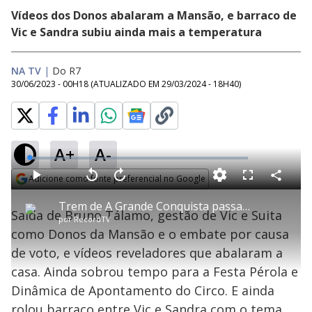
Vídeos dos Donos abalaram a Mansão, e barraco de
Vic e Sandra subiu ainda mais a temperatura
NA TV
|
Do R7
30/06/2023 - 00H18
(ATUALIZADO EM
29/03/2024 - 18H40
)
A+
A-
L
o
a
Adicione como fonte preferencial no Google
d
C
P
V
A
P
F
e
o
l
o
v
u
Opens in new window
d
m
a
l
a
l
:
Trem de A Grande Conquista passando: relembre tretas e melhores momentos da semana no reality
p
y
t
n
l
2
Saída de Bruno Tálamo, gestão de Vic e Suita
a
a
ç
s
.
por
RecordTV
r
r
a
c
7
t
1
r
l
r
5
como Donos da Mansão e o embate por causa
i
0
1
e
%
l
s
0
e
h
de voto, e vídeos reveladores que abalaram a
e
s
n
a
g
e
r
u
g
casa. Ainda sobrou tempo para a Festa Pérola e
n
u
a
d
n
o
d
Dinâmica de Apontamento do Circo. E ainda
s
o
s
rolou barraco entre Vic e Sandra com o tema