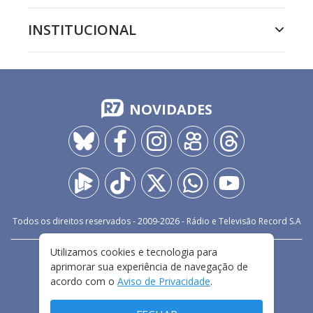
INSTITUCIONAL
NOVIDADES
Todos os direitos reservados - 2009-
2026
- Rádio e Televisão Record S.A
Utilizamos cookies e tecnologia para
CARREIRA
FALE CONOSCO
PRIVACIDADE
aprimorar sua experiência de navegação de
TERMOS E CONDIÇÕES DE USO
acordo com o
Aviso de Privacidade
.