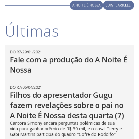
V
o
A NOITE É NOSSA
LUIGI BARICELLI
i
Últimas
d
e
DO R7
/
29/01/2021
Fale com a produção do A Noite É
Nossa
o
DO R7
/
06/04/2021
Filhos do apresentador Gugu
fazem revelações sobre o pai no
A Noite É Nossa desta quarta (7)
Cantora Simony encara perguntas polêmicas de sua
vida para ganhar prêmio de R$ 50 mil, e o casal Tierry e
Gabi Martins participa do quadro "Cofre do Rodolfo"