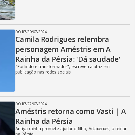
DO R7
/
30/07/2024
Camila Rodrigues relembra
personagem Améstris em A
Rainha da Pérsia: 'Dá saudade'
"Foi lindo e transformador", escreveu a atriz em
publicação nas redes sociais
DO R7
/
27/07/2024
Améstris retorna como Vasti | A
Rainha da Pérsia
Antiga rainha promete ajudar o filho, Artaxerxes, a reinar
na Pérsia