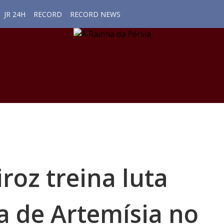
JR 24H
RECORD
RECORD NEWS
roz treina luta
a de Artemísia no