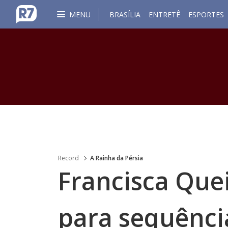
MENU
BRASÍLIA
ENTRETÊ
ESPORTES
Record
A Rainha da Pérsia
Francisca Quei
para sequênci