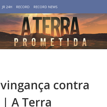
JR 24H
RECORD
RECORD NEWS
 vingança contra
| A Terra