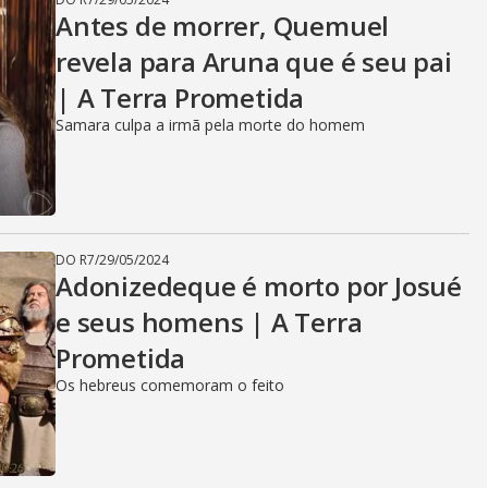
Antes de morrer, Quemuel
revela para Aruna que é seu pai
| A Terra Prometida
Samara culpa a irmã pela morte do homem
DO R7
/
29/05/2024
Adonizedeque é morto por Josué
e seus homens | A Terra
Prometida
Os hebreus comemoram o feito