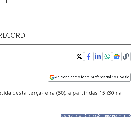
a RECORD
Loaded
:
100.00%
Adicione como fonte preferencial no Google
Velocidade
Opens in new window
ida desta terça-feira (30), a partir das 15h30 na
ADONIZEDEQUE
RECORD
A TERRA PROMETIDA