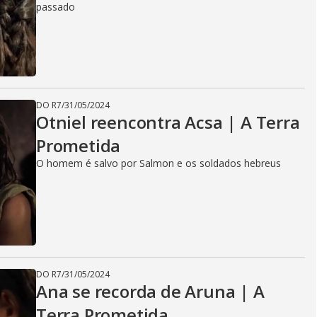
passado
DO R7
/
31/05/2024
Otniel reencontra Acsa | A Terra
Prometida
O homem é salvo por Salmon e os soldados hebreus
DO R7
/
31/05/2024
Ana se recorda de Aruna | A
Terra Prometida