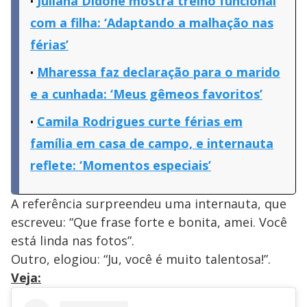
Juliana Didone mostra treino funcional
com a filha: ‘Adaptando a malhação nas
férias’
Mharessa faz declaração para o marido
e a cunhada: ‘Meus gêmeos favoritos’
Camila Rodrigues curte férias em
família em casa de campo, e internauta
reflete: ‘Momentos especiais’
A referência surpreendeu uma internauta, que
escreveu: “Que frase forte e bonita, amei. Você
está linda nas fotos”.
Outro, elogiou: “Ju, você é muito talentosa!”.
Veja: