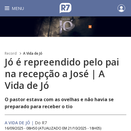
MENU
Record
A Vida de Jó
Jó é repreendido pelo pai
na recepção a José | A
Vida de Jó
O pastor estava com as ovelhas e não havia se
preparado para receber o tio
A VIDA DE JÓ
|
Do R7
16/09/2025 - 08H50
(ATUALIZADO EM
21/10/2025 - 18H05
)