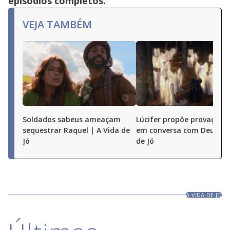
episódios completos.
VEJA TAMBÉM
Soldados sabeus ameaçam
Lúcifer propõe provação a
sequestrar Raquel | A Vida de
em conversa com Deus | A
Jó
de Jó
A-VIDA-DE-JO