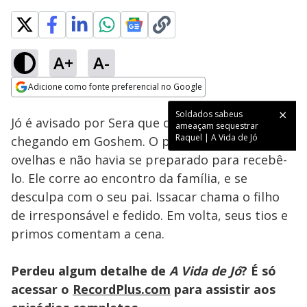
A+
A-
Loaded
:
100.00%
Adicione como fonte preferencial no Google
Ativar
Som
Opens in new window
Soldados sabeus
Jó é avisado por Sera que o seu tio José está
ameaçam sequestrar
Raquel | A Vida de Jó
chegando em Goshem. O pastor estava com as
ovelhas e não havia se preparado para recebê-
lo. Ele corre ao encontro da família, e se
desculpa com o seu pai. Issacar chama o filho
de irresponsável e fedido. Em volta, seus tios e
primos comentam a cena.
Perdeu algum detalhe de
A Vida de Jó
? É só
acessar o
RecordPlus.com
para assistir aos