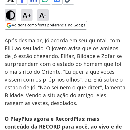
A+
A-
Loaded
:
63.68%
Adicione como fonte preferencial no Google
Subtitles
Ativar
Som
Opens in new window
Soldados sabeus
Após desmaiar, Jó acorda em seu quintal, com
ameaçam sequestrar
Raquel | A Vida de Jó
Eliú ao seu lado. O jovem avisa que os amigos
de Jó estão chegando. Elifaz, Bildade e Zofar se
surpreendem com o estado do homem que foi
o mais rico do Oriente. “Eu queria que vocês
vissem com os próprios olhos”, diz Eliú sobre o
estado de Jó. “Não sei nem o que dizer”, lamenta
Bildade. Vendo a situação do amigo, eles
rasgam as vestes, desolados.
O PlayPlus agora é RecordPlus: mais
conteúdo da RECORD para você, ao vivo e de