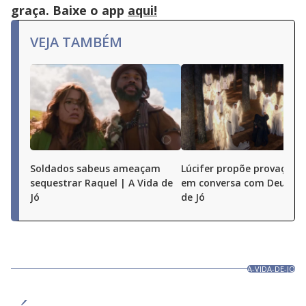
graça. Baixe o app
aqui!
VEJA TAMBÉM
Soldados sabeus ameaçam
Lúcifer propõe provação a
sequestrar Raquel | A Vida de
em conversa com Deus | A
Jó
de Jó
A-VIDA-DE-JO