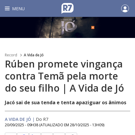
MENU
Record
A Vida de Jó
Rúben promete vingança
contra Temã pela morte
do seu filho | A Vida de Jó
Jacó sai de sua tenda e tenta apaziguar os ânimos
A VIDA DE JÓ
|
Do R7
20/09/2025 - 09H38
(ATUALIZADO EM
28/10/2025 - 13H09
)