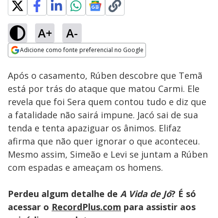
A+
A-
Loaded
:
100.00%
Adicione como fonte preferencial no Google
Ativar
Som
Opens in new window
Soldados sabeus
Após o casamento, Rúben descobre que Temã
ameaçam sequestrar
Raquel | A Vida de Jó
está por trás do ataque que matou Carmi. Ele
revela que foi Sera quem contou tudo e diz que
a fatalidade não sairá impune. Jacó sai de sua
tenda e tenta apaziguar os ânimos. Elifaz
afirma que não quer ignorar o que aconteceu.
Mesmo assim, Simeão e Levi se juntam a Rúben
com espadas e ameaçam os homens.
Perdeu algum detalhe de
A Vida de Jó
? É só
acessar o
RecordPlus.com
para assistir aos