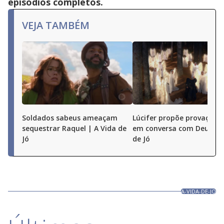
episódios completos.
VEJA TAMBÉM
Soldados sabeus ameaçam
Lúcifer propõe provação a
sequestrar Raquel | A Vida de
em conversa com Deus | A
Jó
de Jó
A-VIDA-DE-JO