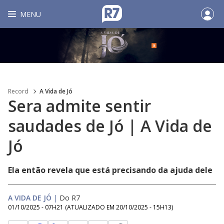
MENU
Record
A Vida de Jó
Sera admite sentir
saudades de Jó | A Vida de
Jó
Ela então revela que está precisando da ajuda dele
A VIDA DE JÓ
|
Do R7
01/10/2025 - 07H21
(ATUALIZADO EM
20/10/2025 - 15H13
)