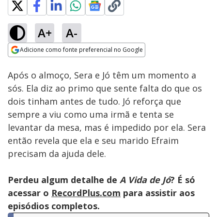
A+
A-
Loaded
:
100.00%
Adicione como fonte preferencial no Google
Ativar
Som
Opens in new window
Após o almoço, Sera e Jó têm um momento a
sós. Ela diz ao primo que sente falta do que os
dois tinham antes de tudo. Jó reforça que
sempre a viu como uma irmã e tenta se
levantar da mesa, mas é impedido por ela. Sera
então revela que ela e seu marido Efraim
precisam da ajuda dele.
Perdeu algum detalhe de
A Vida de Jó
? É só
acessar o
RecordPlus.com
para assistir aos
episódios completos.