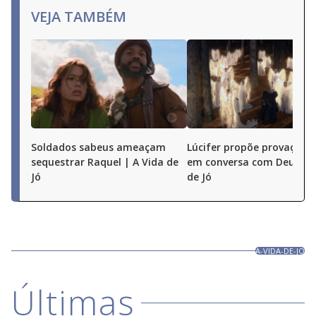
VEJA TAMBÉM
Soldados sabeus ameaçam
Lúcifer propõe provação a
sequestrar Raquel | A Vida de
em conversa com Deus | A
Jó
de Jó
A-VIDA-DE-JO
Últimas