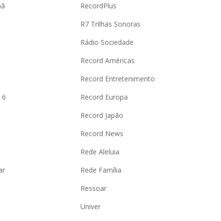
hã
RecordPlus
R7 Trilhas Sonoras
Rádio Sociedade
Record Américas
o
Record Entretenimento
 6
Record Europa
Record Japão
Record News
Rede Aleluia
ar
Rede Família
Ressoar
Univer