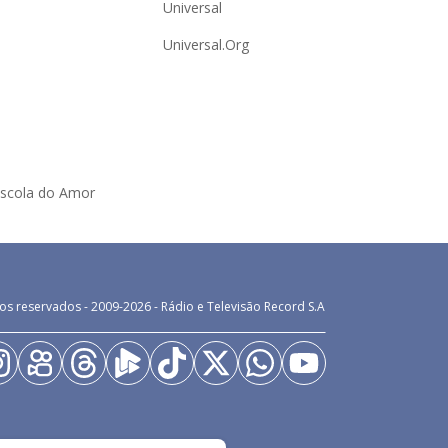
Universal
Universal.Org
Escola do Amor
os reservados - 2009-
2026
- Rádio e Televisão Record S.A