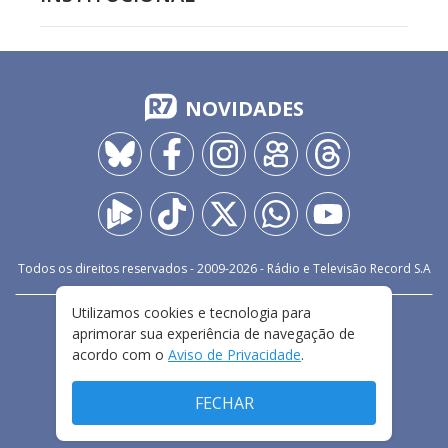
NOVIDADES
Todos os direitos reservados - 2009-
2026
- Rádio e Televisão Record S.A
Utilizamos cookies e tecnologia para
CARREIRA
FALE CONOSCO
PRIVACIDADE
aprimorar sua experiência de navegação de
TERMOS E CONDIÇÕES DE USO
acordo com o
Aviso de Privacidade
.
FECHAR