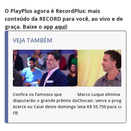
or
activating
the
O PlayPlus agora é RecordPlus: mais
close
button.
conteúdo da RECORD para você, ao vivo e de
graça. Baixe o app
aqui!
VEJA TAMBÉM
Confira os famosos que
Marco Luque elimina Ren
disputarão o grande prêmio do
Chocair, vence o program
Acerte ou Caia! deste domingo
leva R$ 55.750 para casa
(9)