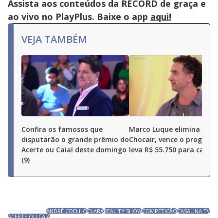
Assista aos conteúdos da RECORD de graça e
ao vivo no PlayPlus. Baixe o app
aqui!
VEJA TAMBÉM
Confira os famosos que
Marco Luque elimina Ren
disputarão o grande prêmio do
Chocair, vence o program
Acerte ou Caia! deste domingo
leva R$ 55.750 para casa
(9)
ANDRÉ COELHO
CLARA
REALITY SHOW
COMPETIÇÃO
CASAL NA TV
ACERTE OU CAIA