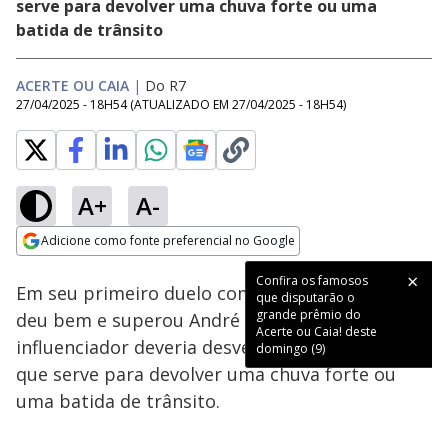
serve para devolver uma chuva forte ou uma
batida de trânsito
ACERTE OU CAIA
|
Do R7
27/04/2025 - 18H54
(ATUALIZADO EM
27/04/2025 - 18H54
)
A+
A-
Loaded
:
20.48%
Adicione como fonte preferencial no Google
Subtitles
Ativar
Som
Opens in new window
Confira os famosos
Em seu primeiro duelo como líder , Nayara se
que disputarão o
grande prêmio do
deu bem e superou André Coelho. O
Acerte ou Caia! deste
influenciador deveria desvendar uma palavra
domingo (9)
que serve para devolver uma chuva forte ou
uma batida de trânsito.