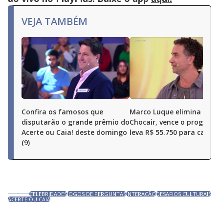
close
button.
VEJA TAMBÉM
Confira os famosos que
Marco Luque elimina Ren
disputarão o grande prêmio do
Chocair, vence o program
Acerte ou Caia! deste domingo
leva R$ 55.750 para casa
(9)
CELEBRIDADES
JOGOS DE PERGUNTAS
INTERAÇÃO
DESAFIOS CULTURAIS
ACERTE OU CAIA