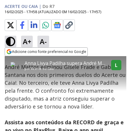
ACERTE OU CAIA
|
Do R7
16/02/2025 - 17H58
(ATUALIZADO EM
16/02/2025 - 17H57
)
A+
A-
explore
Adicione como fonte preferencial no Google
This
Opens in new window
Anna Livya Padilha supera André Mattos e é a nova líder do Acerte ou Caia!
is
L
André Mattos eliminou Gisele Frade e Gabriel
a
Conteúdo bloqueado
por
Acerte ou Caia
modal
Santana nos dois primeiros duelos do Acerte ou
window.
Lamentamos, mas o vídeo que está tentando assisitr é de exibição
This
exclusiva em território brasileiro :-(
Caia!. No terceiro, ele teve Anna Livya Padilha
modal
can
pela frente. O confronto foi extremamente
be
closed
disputado, mas a atriz conseguiu superar o
by
pressing
adversário e se tornou a nova líder.
the
Escape
key
or
Assista aos conteúdos da RECORD de graça e
activating
the
ao vivo no PlayPlus. Baixe o app
aqui!