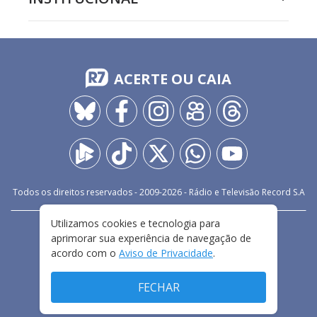
ACERTE OU CAIA
Todos os direitos reservados - 2009-
2026
- Rádio e Televisão Record S.A
Utilizamos cookies e tecnologia para
CARREIRA
FALE CONOSCO
PRIVACIDADE
aprimorar sua experiência de navegação de
TERMOS E CONDIÇÕES DE USO
acordo com o
Aviso de Privacidade
.
FECHAR