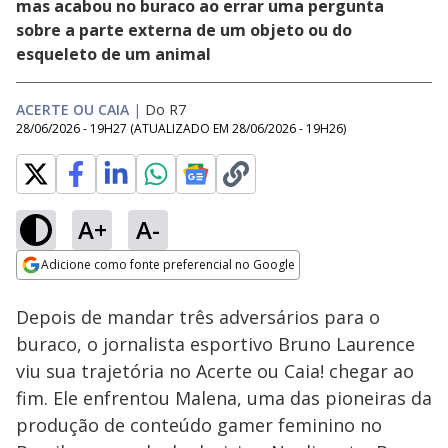
mas acabou no buraco ao errar uma pergunta
sobre a parte externa de um objeto ou do
esqueleto de um animal
ACERTE OU CAIA
|
Do R7
28/06/2026 - 19H27
(ATUALIZADO EM
28/06/2026 - 19H26
)
A+
A-
Loaded
:
13.75%
Adicione como fonte preferencial no Google
Subtitles
Ativar
Som
Opens in new window
Confira os famosos
Depois de mandar três adversários para o
que disputarão o
grande prêmio do
buraco, o jornalista esportivo Bruno Laurence
Acerte ou Caia! deste
viu sua trajetória no Acerte ou Caia! chegar ao
domingo (9)
fim. Ele enfrentou Malena, uma das pioneiras da
produção de conteúdo gamer feminino no