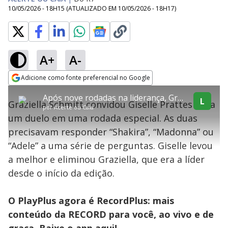
10/05/2026 - 18H15
(ATUALIZADO EM
10/05/2026 - 18H17
)
A+
A-
explore
Adicione como fonte preferencial no Google
This
Opens in new window
Após nove rodadas na liderança, Graziella Schmitt é eliminada
is
L
Graziella Schmitt convidou Giselle Prattes para
a
Conteúdo bloqueado
por
Acerte ou Caia
modal
um duelo em uma rodada especial. As duas
window.
Lamentamos, mas o vídeo que está tentando assisitr é de exibição
This
exclusiva em território brasileiro :-(
precisavam responder “Shakira”, “Madonna” ou
modal
can
“Adele” a uma série de perguntas. Giselle levou
be
closed
a melhor e eliminou Graziella, que era a líder
by
pressing
desde o início da edição.
the
Escape
key
or
O PlayPlus agora é RecordPlus: mais
activating
the
conteúdo da RECORD para você, ao vivo e de
close
button.