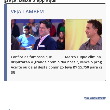
graça. Baixe o app
aqui!
VEJA TAMBÉM
Confira os famosos que
Marco Luque elimina Ren
disputarão o grande prêmio do
Chocair, vence o program
Acerte ou Caia! deste domingo
leva R$ 55.750 para casa
(9)
ACERTE-OU-CAIA