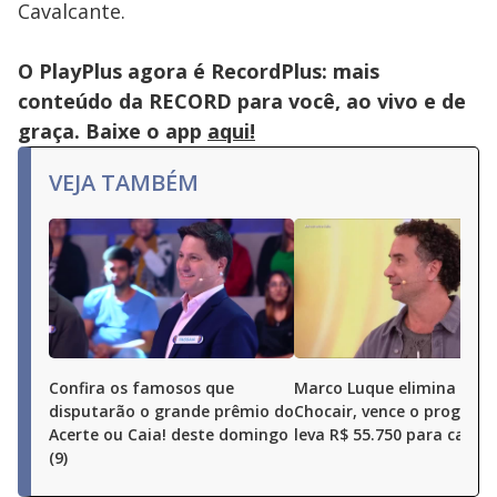
or
Cavalcante.
activating
the
close
button.
O PlayPlus agora é RecordPlus: mais
conteúdo da RECORD para você, ao vivo e de
graça. Baixe o app
aqui!
VEJA TAMBÉM
Confira os famosos que
Marco Luque elimina Ren
disputarão o grande prêmio do
Chocair, vence o program
Acerte ou Caia! deste domingo
leva R$ 55.750 para casa
(9)