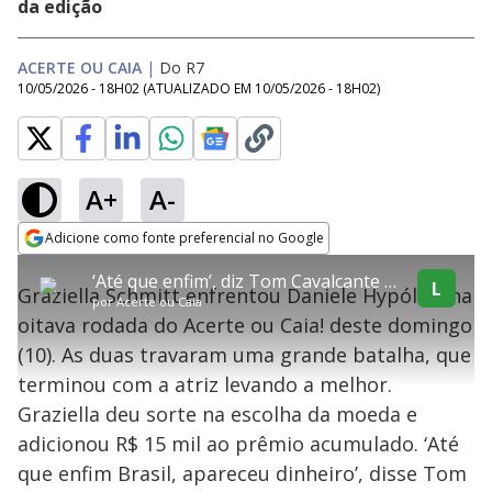
da edição
ACERTE OU CAIA
|
Do R7
10/05/2026 - 18H02
(ATUALIZADO EM
10/05/2026 - 18H02
)
A+
A-
explore
Adicione como fonte preferencial no Google
This
Opens in new window
‘Até que enfim’, diz Tom Cavalcante após Graziella Schmitt adicionar R$ 15 mil ao prêmio acumulado
is
L
Graziella Schmitt enfrentou Daniele Hypólito na
a
Conteúdo bloqueado
por
Acerte ou Caia
modal
oitava rodada do Acerte ou Caia! deste domingo
window.
Lamentamos, mas o vídeo que está tentando assisitr é de exibição
This
exclusiva em território brasileiro :-(
(10). As duas travaram uma grande batalha, que
modal
can
terminou com a atriz levando a melhor.
be
closed
Graziella deu sorte na escolha da moeda e
by
pressing
adicionou R$ 15 mil ao prêmio acumulado. ‘Até
the
Escape
que enfim Brasil, apareceu dinheiro’, disse Tom
key