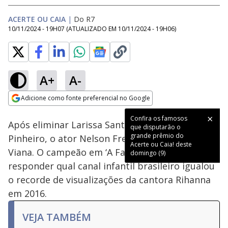
ACERTE OU CAIA
|
Do R7
10/11/2024 - 19H07
(ATUALIZADO EM
10/11/2024 - 19H06
)
A+
A-
Loaded
:
13.16%
Adicione como fonte preferencial no Google
Ativar
Som
Opens in new window
Confira os famosos
Após eliminar Larissa Santos e Rosiane
que disputarão o
grande prêmio do
Pinheiro, o ator Nelson Freitas desafiou Lucas
Acerte ou Caia! deste
Viana. O campeão em ‘A Fazenda 11’ não soube
domingo (9)
responder qual canal infantil brasileiro igualou
o recorde de visualizações da cantora Rihanna
em 2016.
VEJA TAMBÉM