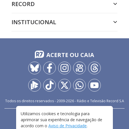
RECORD
INSTITUCIONAL
ACERTE OU CAIA
Todos os direitos reservados - 2009-
2026
- Rádio e Televisão Record S.A
Utilizamos cookies e tecnologia para
CARREIRA
FALE CONOSCO
PRIVACIDADE
aprimorar sua experiência de navegação de
TERMOS E CONDIÇÕES DE USO
acordo com o
Aviso de Privacidade
.