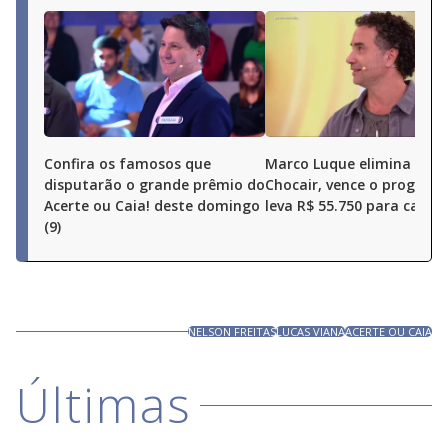
Confira os famosos que
Marco Luque elimina Ren
disputarão o grande prêmio do
Chocair, vence o program
Acerte ou Caia! deste domingo
leva R$ 55.750 para casa
(9)
NELSON FREITAS
LUCAS VIANA
ACERTE OU CAIA
Últimas