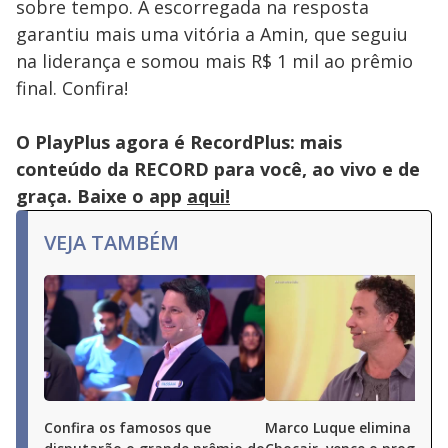
sobre tempo. A escorregada na resposta
key
or
garantiu mais uma vitória a Amin, que seguiu
activating
the
na liderança e somou mais R$ 1 mil ao prêmio
close
button.
final. Confira!
O PlayPlus agora é RecordPlus: mais
conteúdo da RECORD para você, ao vivo e de
graça. Baixe o app
aqui!
VEJA TAMBÉM
Confira os famosos que
Marco Luque elimina Ren