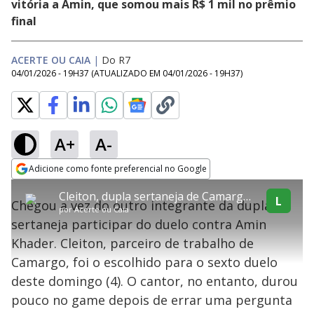
vitória a Amin, que somou mais R$ 1 mil no prêmio
final
ACERTE OU CAIA
|
Do R7
04/01/2026 - 19H37
(ATUALIZADO EM
04/01/2026 - 19H37
)
A+
A-
explore
Adicione como fonte preferencial no Google
This
Opens in new window
Cleiton, dupla sertaneja de Camargo, dura pouco no game e garante mais uma vitória a Amin Khader
is
L
Chegou a vez do outro integrante da dupla
a
Conteúdo bloqueado
por
Acerte ou Caia
modal
sertaneja participar do duelo contra Amin
window.
Lamentamos, mas o vídeo que está tentando assisitr é de exibição
This
exclusiva em território brasileiro :-(
Khader. Cleiton, parceiro de trabalho de
modal
can
Camargo, foi o escolhido para o sexto duelo
be
closed
deste domingo (4). O cantor, no entanto, durou
by
pressing
pouco no game depois de errar uma pergunta
the
Escape