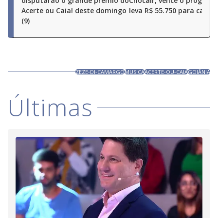
disputarão o grande prêmio do
Chocair, vence o program
Acerte ou Caia! deste domingo
leva R$ 55.750 para casa
(9)
ZEZE-DI-CAMARGO
MUSICA
ACERTE-OU-CAIA
GOIÂNIA
Últimas