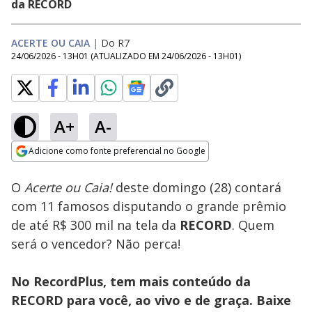
da RECORD
ACERTE OU CAIA
|
Do R7
24/06/2026 - 13H01
(ATUALIZADO EM
24/06/2026 - 13H01
)
A+
A-
Loaded
:
100.00%
Adicione como fonte preferencial no Google
Subtitles
Ativar
Som
Opens in new window
O
Acerte ou Caia!
deste domingo (28) contará
com 11 famosos disputando o grande prêmio
de até R$ 300 mil na tela da
RECORD
. Quem
será o vencedor? Não perca!
No RecordPlus, tem mais conteúdo da
RECORD para você, ao vivo e de graça. Baixe