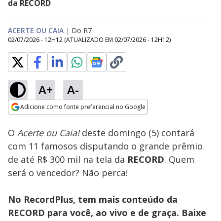
da RECORD
ACERTE OU CAIA
|
Do R7
02/07/2026 - 12H12
(ATUALIZADO EM
02/07/2026 - 12H12
)
A+
A-
Loaded
:
100.00%
Adicione como fonte preferencial no Google
Subtitles
Ativar
Som
Opens in new window
O
Acerte ou Caia!
deste domingo (5) contará
com 11 famosos disputando o grande prêmio
de até R$ 300 mil na tela da
RECORD
. Quem
será o vencedor? Não perca!
No RecordPlus, tem mais conteúdo da
RECORD para você, ao vivo e de graça. Baixe