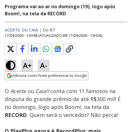
Programa vai ao ar no domingo (19), logo após
Boom!, na tela da RECORD
ACERTE OU CAIA
|
Do R7
17/04/2026 - 12H48
(ATUALIZADO EM
17/04/2026 - 13H26
)
A+
A-
Loaded
:
100.00%
Adicione como fonte preferencial no Google
Subtitles
Ativar
Som
Opens in new window
O
Acerte ou Caia!!
conta com 11 famosos na
disputa do grande prêmio de até R$300 mil! É
no domingo, logo após Boom!, na tela da
RECORD
. Quem será o vencedor? Não perca!
O PlayPlus agora é RecordPlus: mais