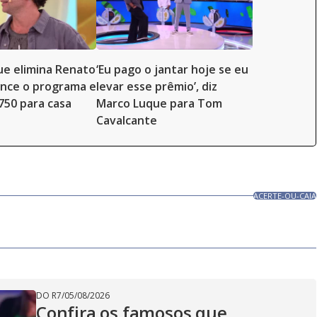
e elimina Renato
‘Eu pago o jantar hoje se eu
ence o programa e
levar esse prêmio’, diz
.750 para casa
Marco Luque para Tom
Cavalcante
ACERTE-OU-CAIA
DO R7
/
05/08/2026
Confira os famosos que