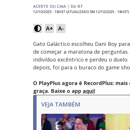
ACERTE OU CAIA
|
Do R7
12/10/2025 - 18H37
(ATUALIZADO EM
12/10/2025 - 18H37
)
Loaded
:
8.38%
A+
A-
Ativar
Som
Gato Galáctico escolheu Dani Boy para 
de começar a maratona de perguntas. 
indivíduo excêntrico e perdeu o duelo
depois, foi para o buraco do game sho
O PlayPlus agora é RecordPlus: mais
graça. Baixe o app
aqui!
VEJA TAMBÉM