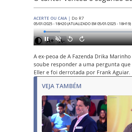
ACERTE OU CAIA
|
Do R7
05/01/2025 - 18H20
(ATUALIZADO EM
05/01/2025 - 18H19
)
Loaded
:
8.47%
A+
A-
Ativar
Som
A ex-peoa de A Fazenda Drika Marinho 
soube responder a uma pergunta que a
Eller e foi derrotada por Frank Aguiar.
VEJA TAMBÉM