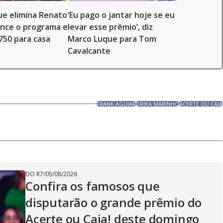
e elimina Renato
‘Eu pago o jantar hoje se eu
ence o programa e
levar esse prêmio’, diz
.750 para casa
Marco Luque para Tom
Cavalcante
FRANK AGUIAR
DRIKA MARINHO
ACERTE OU CAIA
DO R7
/
05/08/2026
Confira os famosos que
disputarão o grande prêmio do
Acerte ou Caia! deste domingo