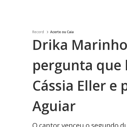
Record
Acerte ou Caia
Drika Marinho
pergunta que l
Cássia Eller e
Aguiar
O cantor venceu o segundo due