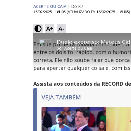
ACERTE OU CAIA
|
Do R7
16/02/2025 - 18H05
(ATUALIZADO EM
16/02/2025 - 18H05
)
A+
A-
This
is
Em sua primeira rodada como líder, G
a
por
Acerte ou Caia
modal
entre os dois foi rápido, com o humo
window.
This
Con
correta. Ele não soube falar que porca
modal
can
para apertar qualquer coisa e, com iss
be
Lamentamos, mas o vídeo que está tentando 
closed
by
pressing
Assista aos conteúdos da RECORD de 
the
Escape
key
VEJA TAMBÉM
or
activating
the
close
button.