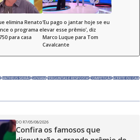
e elimina Renato
‘Eu pago o jantar hoje se eu
ence o programa e
levar esse prêmio’, diz
.750 para casa
Marco Luque para Tom
Cavalcante
O
MATHEUS SIDRÃO
GIOVANA
PERGUNTAS E RESPOSTAS
COMPETIÇÃO
ACERTE OU CAIA
DO R7
/
05/08/2026
Confira os famosos que
disputarão o grande prêmio do