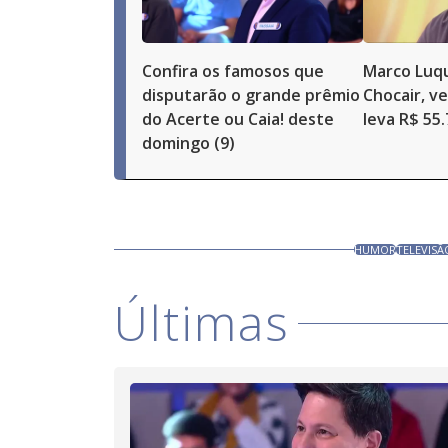
Confira os famosos que
Marco Luqu
disputarão o grande prêmio
Chocair, v
do Acerte ou Caia! deste
leva R$ 55
domingo (9)
HUMOR
TELEVISÃ
Últimas