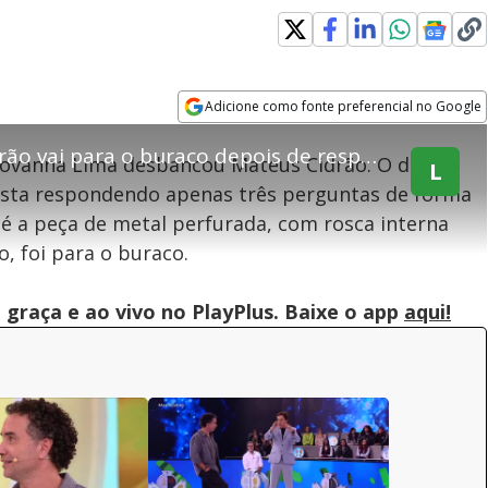
explore
Adicione como fonte preferencial no Google
Opens in new window
Duelo expresso: Mateus Cidrão vai para o buraco depois de responder apenas três perguntas
iovanna Lima desbancou Mateus Cidrão. O duelo
L
rista respondendo apenas três perguntas de forma
teúdo bloqueado
 é a peça de metal perfurada, com rosca interna
o, foi para o buraco.
assisitr é de exibição exclusiva em território brasileiro :-(
graça e ao vivo no PlayPlus. Baixe o app
aqui!