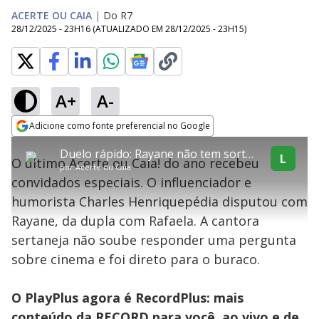
ACERTE OU CAIA
|
Do R7
28/12/2025 - 23H16
(ATUALIZADO EM
28/12/2025 - 23H15
)
A+
A-
explore
Adicione como fonte preferencial no Google
This
Opens in new window
Duelo rápido: Rayane não tem sorte na disputa conta Charles e deixa jogo
is
L
O último Acerte ou Caia! do ano recebeu
a
Conteúdo bloqueado
por
Acerte ou Caia
modal
convidados especiais. O influenciador e
window.
Lamentamos, mas o vídeo que está tentando assisitr é de exibição
This
exclusiva em território brasileiro :-(
humorista Charles Henriquepédia disputou com
modal
can
Rayane, da dupla com Rafaela. A cantora
be
closed
sertaneja não soube responder uma pergunta
by
pressing
sobre cinema e foi direto para o buraco.
the
Escape
key
or
O PlayPlus agora é RecordPlus: mais
activating
the
conteúdo da RECORD para você, ao vivo e de