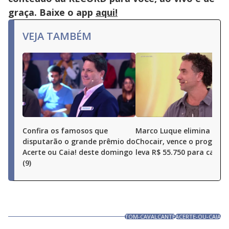
close
button.
graça. Baixe o app
aqui!
VEJA TAMBÉM
Confira os famosos que
Marco Luque elimina Ren
disputarão o grande prêmio do
Chocair, vence o program
Acerte ou Caia! deste domingo
leva R$ 55.750 para casa
(9)
TOM-CAVALCANTE
ACERTE-OU-CAIA