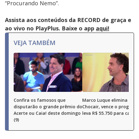
or
“Procurando Nemo”.
activating
the
close
button.
Assista aos conteúdos da RECORD de graça e
ao vivo no PlayPlus. Baixe o app
aqui!
VEJA TAMBÉM
Confira os famosos que
Marco Luque elimina Ren
disputarão o grande prêmio do
Chocair, vence o program
Acerte ou Caia! deste domingo
leva R$ 55.750 para casa
(9)