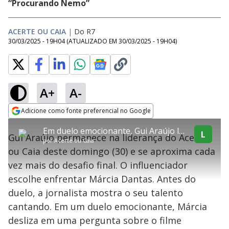
“Procurando Nemo”
ACERTE OU CAIA
|
Do R7
30/03/2025 - 19H04
(ATUALIZADO EM
30/03/2025 - 19H04
)
A+
A-
explore
Adicione como fonte preferencial no Google
This
Opens in new window
Em duelo emocionante, Gui Araújo leva a melhor contra a jornalista Márcia Dantas
is
L
Gui Araújo permanece na liderança do Acerte
a
Conteúdo bloqueado
por
Acerte ou Caia
modal
ou Caia deste domingo (30) e se aproxima cada
window.
Lamentamos, mas o vídeo que está tentando assisitr é de exibição
This
exclusiva em território brasileiro :-(
vez mais do desafio final. O influenciador
modal
can
escolhe enfrentar Márcia Dantas. Antes do
be
closed
duelo, a jornalista mostra o seu talento
by
pressing
cantando. Em um duelo emocionante, Márcia
the
Escape
desliza em uma pergunta sobre o filme
key