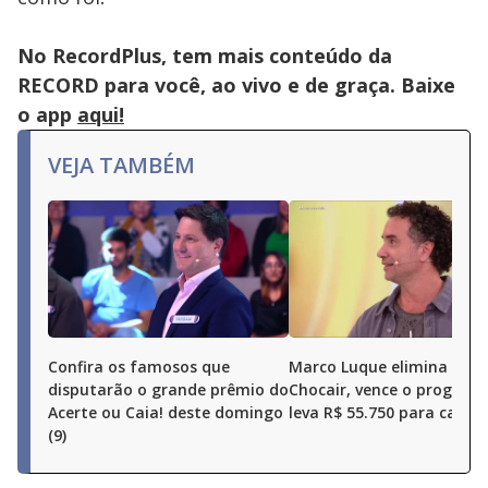
close
button.
No RecordPlus, tem mais conteúdo da
RECORD para você, ao vivo e de graça. Baixe
o app
aqui!
VEJA TAMBÉM
Confira os famosos que
Marco Luque elimina Ren
disputarão o grande prêmio do
Chocair, vence o program
Acerte ou Caia! deste domingo
leva R$ 55.750 para casa
(9)