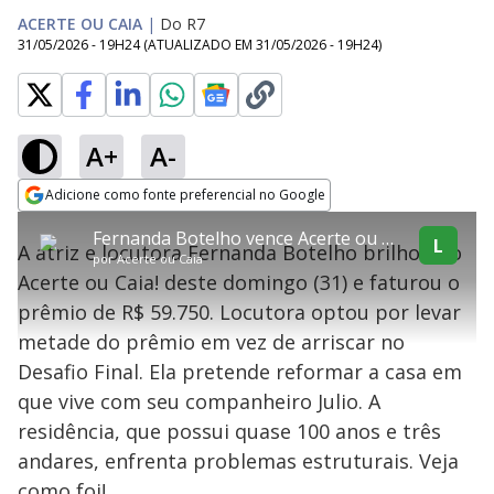
ACERTE OU CAIA
|
Do R7
31/05/2026 - 19H24
(ATUALIZADO EM
31/05/2026 - 19H24
)
A+
A-
explore
Adicione como fonte preferencial no Google
This
Opens in new window
Fernanda Botelho vence Acerte ou Caia! e leva prêmio de R$ 59 mil
is
L
A atriz e locutora Fernanda Botelho brilhou no
a
Conteúdo bloqueado
por
Acerte ou Caia
modal
Acerte ou Caia! deste domingo (31) e faturou o
window.
Lamentamos, mas o vídeo que está tentando assisitr é de exibição
This
exclusiva em território brasileiro :-(
prêmio de R$ 59.750. Locutora optou por levar
modal
can
metade do prêmio em vez de arriscar no
be
closed
Desafio Final. Ela pretende reformar a casa em
by
pressing
que vive com seu companheiro Julio. A
the
Escape
residência, que possui quase 100 anos e três
key
or
andares, enfrenta problemas estruturais. Veja
activating
the
como foi!