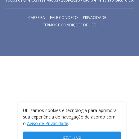
Todos os direitos reservados - 2009-
2026
- Rádio e Televisão Record S.A
CARREIRA
FALE CONOSCO
PRIVACIDADE
TERMOS E CONDIÇÕES DE USO
Utilizamos cookies e tecnologia para aprimorar
sua experiência de navegação de acordo com
o
Aviso de Privacidade
.
FECHAR