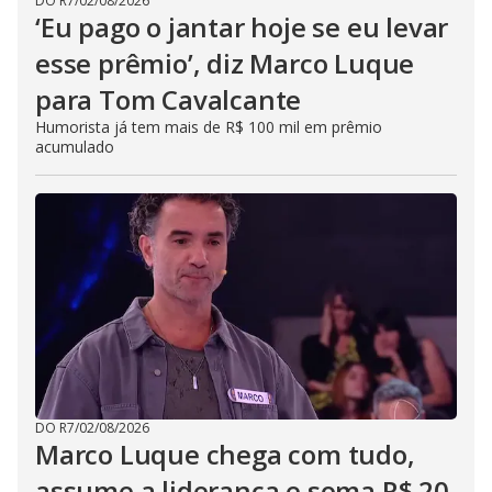
DO R7
/
02/08/2026
‘Eu pago o jantar hoje se eu levar
esse prêmio’, diz Marco Luque
para Tom Cavalcante
Humorista já tem mais de R$ 100 mil em prêmio
acumulado
DO R7
/
02/08/2026
Marco Luque chega com tudo,
assume a liderança e soma R$ 20