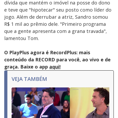
or
dívida que mantém o imóvel na posse do dono
activating
the
e teve que "hipotecar" seu posto como líder do
close
button.
jogo. Além de derrubar a atriz, Sandro somou
R$ 1 mil ao prêmio dele. "Primeiro programa
que a gente apresenta com a grana travada",
lamentou Tom.
O PlayPlus agora é RecordPlus: mais
conteúdo da RECORD para você, ao vivo e de
graça. Baixe o app
aqui!
VEJA TAMBÉM