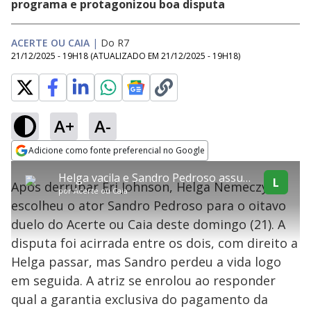
programa e protagonizou boa disputa
ACERTE OU CAIA
|
Do R7
21/12/2025 - 19H18
(ATUALIZADO EM
21/12/2025 - 19H18
)
A+
A-
explore
Adicione como fonte preferencial no Google
This
Opens in new window
Helga vacila e Sandro Pedroso assume liderança do Acerte ou Caia no oitavo duelo
is
L
Após derrubar Eri Johnson, Helga Nemeczyk
a
Conteúdo bloqueado
por
Acerte ou Caia
modal
escolheu o ator Sandro Pedroso para o oitavo
window.
Lamentamos, mas o vídeo que está tentando assisitr é de exibição
This
exclusiva em território brasileiro :-(
duelo do Acerte ou Caia deste domingo (21). A
modal
can
disputa foi acirrada entre os dois, com direito a
be
closed
Helga passar, mas Sandro perdeu a vida logo
by
pressing
em seguida. A atriz se enrolou ao responder
the
Escape
qual a garantia exclusiva do pagamento da
key