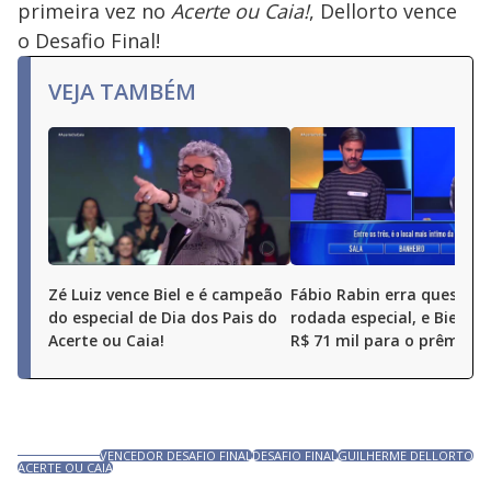
primeira vez no
Acerte ou Caia!
, Dellorto vence
o Desafio Final!
VEJA TAMBÉM
Zé Luiz vence Biel e é campeão
Fábio Rabin erra questão
do especial de Dia dos Pais do
rodada especial, e Biel a
Acerte ou Caia!
R$ 71 mil para o prêmio fi
VENCEDOR DESAFIO FINAL
DESAFIO FINAL
GUILHERME DELLORTO
ACERTE OU CAIA