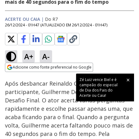
mais de 40 segundos para o fim do tempo
ACERTE OU CAIA
|
Do R7
26/12/2024 - 01H47
(ATUALIZADO EM
26/12/2024 - 01H47
)
A+
A-
Loaded
:
60.44%
Adicione como fonte preferencial no Google
Ativar
Som
Opens in new window
Zé Luiz vence Biel e é
Após desbancar Reinaldo Gottino, o último
campeão do especial
de Dia dos Pais do
participante, Guilherme Dellorto encara o
Acerte ou Caia!
Desafio Final. O ator acerta várias perguntas
rapidamente e escolhe passar apenas uma, que
acaba ficando para o final. Quando a pergunta
volta, Guilherme acerta faltando pouco mais de
40 segundos para o fim do tempo. Pela