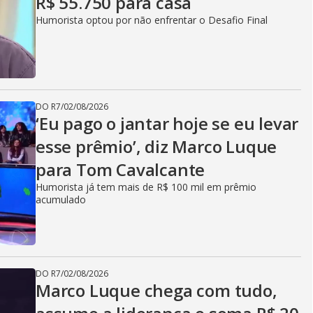
R$ 55.750 para casa
Humorista optou por não enfrentar o Desafio Final
DO R7
/
02/08/2026
‘Eu pago o jantar hoje se eu levar
esse prêmio’, diz Marco Luque
para Tom Cavalcante
Humorista já tem mais de R$ 100 mil em prêmio
acumulado
DO R7
/
02/08/2026
Marco Luque chega com tudo,