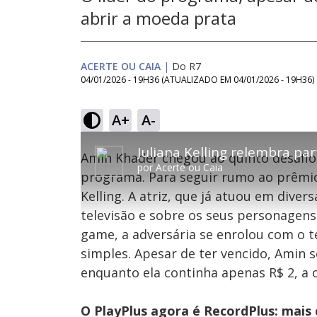
abrir a moeda prata
ACERTE OU CAIA
|
Do R7
04/01/2026 - 19H36
(ATUALIZADO EM
04/01/2026 - 19H36
)
A+
A-
This
is
Amin Khader chegou ao quinto desafio 
a
por
Acerte ou Caia
modal
programa. Para seguir rumo ao prêmio f
window.
This
Con
Kelling. A atriz, que já atuou em diver
modal
can
televisão e sobre os seus personagens
be
Lamentamos, mas o vídeo que está tentando 
closed
game, a adversária se enrolou com o
by
pressing
simples. Apesar de ter vencido, Amin 
the
Escape
enquanto ela continha apenas R$ 2, a o
key
or
activating
the
O PlayPlus agora é RecordPlus: mais
close