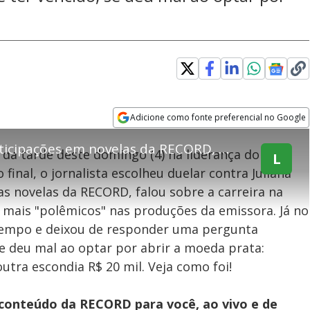
explore
Adicione como fonte preferencial no Google
Opens in new window
Juliana Kelling relembra participações em novelas da RECORD, mas perde duelo para Amin Khader
da tarde deste domingo (4) na liderança do
L
inal, o jornalista escolheu duelar contra Juliana
teúdo bloqueado
sas novelas da RECORD, falou sobre a carreira na
 mais "polêmicos" nas produções da emissora. Já no
assisitr é de exibição exclusiva em território brasileiro :-(
 tempo e deixou de responder uma pergunta
se deu mal ao optar por abrir a moeda prata:
utra escondia R$ 20 mil. Veja como foi!
 conteúdo da RECORD para você, ao vivo e de