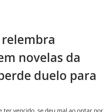
g relembra
 em novelas da
perde duelo para
e ter vencido, se deu mal ao optar por