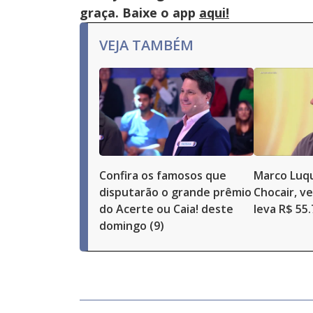
button.
graça. Baixe o app
aqui!
VEJA TAMBÉM
Confira os famosos que
Marco Luqu
disputarão o grande prêmio
Chocair, v
do Acerte ou Caia! deste
leva R$ 55
domingo (9)