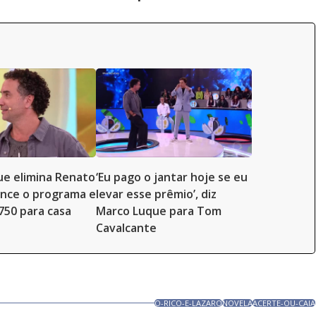
e elimina Renato
‘Eu pago o jantar hoje se eu
ence o programa e
levar esse prêmio’, diz
.750 para casa
Marco Luque para Tom
Cavalcante
O-RICO-E-LAZARO
NOVELA
ACERTE-OU-CAIA