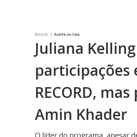
Record
Acerte ou Caia
Juliana Kellin
participações
RECORD, mas 
Amin Khader
O líder do programa, apesar d