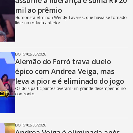
assume a liderança e soma R$ 20
mil ao prêmio
Humorista eliminou Wendy Tavares, que havia se tornado
líder na rodada anterior
DO R7
/
02/08/2026
Alemão do Forró trava duelo
épico com Andrea Veiga, mas
leva a pior e é eliminado do jogo
Os dois participantes tiveram um grande desempenho no
confronto
DO R7
/
02/08/2026
Andrea Veiga é eliminada após