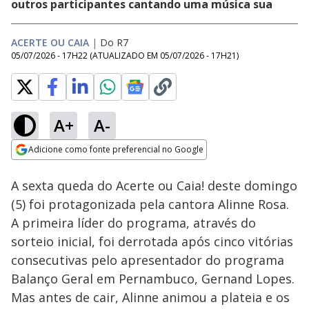
outros participantes cantando uma música sua
ACERTE OU CAIA
|
Do R7
05/07/2026 - 17H22
(ATUALIZADO EM
05/07/2026 - 17H21
)
A+
A-
Loaded
:
10.62%
Adicione como fonte preferencial no Google
Ativar
Som
Opens in new window
A sexta queda do Acerte ou Caia! deste domingo
(5) foi protagonizada pela cantora Alinne Rosa.
A primeira líder do programa, através do
sorteio inicial, foi derrotada após cinco vitórias
consecutivas pelo apresentador do programa
Balanço Geral em Pernambuco, Gernand Lopes.
Mas antes de cair, Alinne animou a plateia e os