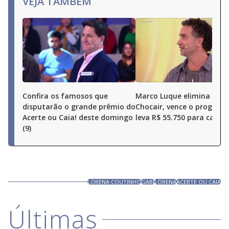
VEJA TAMBÉM
Confira os famosos que
Marco Luque elimina Ren
disputarão o grande prêmio do
Chocair, vence o program
Acerte ou Caia! deste domingo
leva R$ 55.750 para casa
(9)
LORENA COUTINHO
GABI
LORENA
ACERTE OU CAIA
Últimas