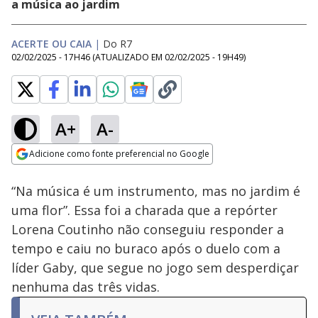
a música ao jardim
ACERTE OU CAIA
|
Do R7
02/02/2025 - 17H46
(ATUALIZADO EM
02/02/2025 - 19H49
)
A+
A-
Loaded
:
15.22%
Adicione como fonte preferencial no Google
Subtitles
Ativar
Som
Opens in new window
“Na música é um instrumento, mas no jardim é
uma flor”. Essa foi a charada que a repórter
Lorena Coutinho não conseguiu responder a
tempo e caiu no buraco após o duelo com a
líder Gaby, que segue no jogo sem desperdiçar
nenhuma das três vidas.